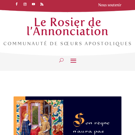
Nous soutenir
Le Rosier de
l’Annonciation
COMMUNAUTÉ DE SŒURS APOSTOLIQUES