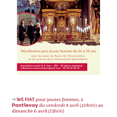
WE FIAT
pour jeunes femmes, à
𝗣𝗼𝗻𝘁𝗹𝗲𝘃𝗼𝘆 du vendredi 4 avril (20h00) au
dimanche 6 avril (15h00)