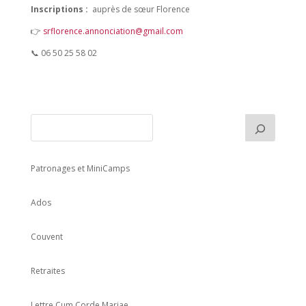
Inscriptions :
auprès de sœur Florence
👉
srflorence.annonciation@gmail.com
📞 06 50 25 58 02
Patronages et MiniCamps
Ados
Couvent
Retraites
Lettre Cum Corde Mariae