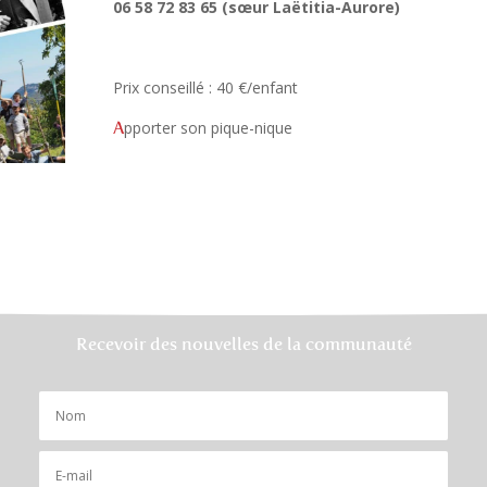
06 58 72 83 65 (sœur Laëtitia-Aurore)
Prix conseillé : 40 €/enfant
A
pporter son pique-nique
Recevoir des nouvelles de la communauté